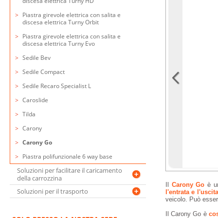
discesa elettrica Turny HD
Piastra girevole elettrica con salita e
discesa elettrica Turny Orbit
Piastra girevole elettrica con salita e
discesa elettrica Turny Evo
Sedile Bev
Sedile Compact
Sedile Recaro Specialist L
Caroslide
Tilda
Carony
Carony Go
Piastra polifunzionale 6 way base
Soluzioni per facilitare il caricamento
della carrozzina
Il
Carony Go
è u
Soluzioni per il trasporto
l'entrata e l'uscit
veicolo. Può esser
Il Carony Go è
cos