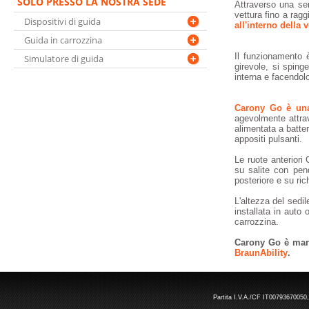
SOLO PRESSO LA NOSTRA SEDE
Attraverso una ser
vettura fino a rag
Dispositivi di guida
all'interno della 
Guida in carrozzina
Il funzionamento è
Simulatore di guida
girevole, si spinge
interna e facendolo
Carony Go è una
agevolmente attra
alimentata a batt
appositi pulsanti.
Le ruote anteriori 
su salite con pen
posteriore e su ri
L'altezza del sedi
installata in auto 
carrozzina.
Carony Go è marc
BraunAbility
.
Partita I.V.A./CF IT00793670050,