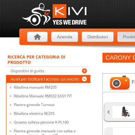
Azienda
Distributori
Prodot
RICERCA PER CATEGORIA DI
CARONY 
PRODOTTO
Dispositivi di guida
Ausili per facilitare l'accesso sul veicolo
F
Ribaltina manuale RM205
Ribaltina Manuale RM022 EASY FIT
Piastra girevole Turnout
Ribaltina elettrica RE205
Gruetta solleva persone K-PL100
Piastra girevole manuale con salita e